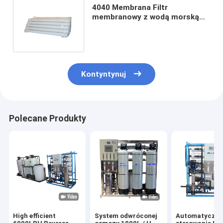
4040 Membrana Filtr
membranowy z wodą morską
Filtr membranowy z odwróconą
osmozą
Kontyntynuj
Polecane Produkty
High efficient
System odwróconej
Automatyczn