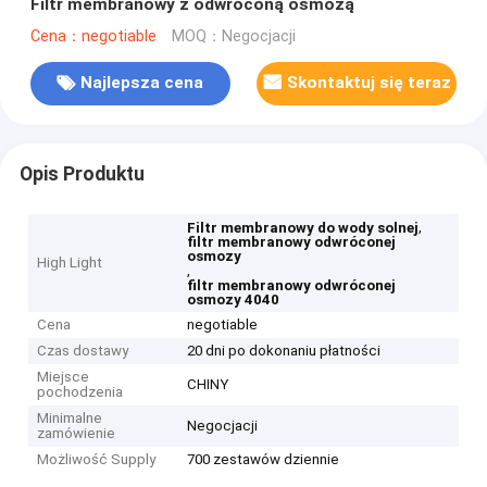
Filtr membranowy z odwróconą osmozą
Cena：negotiable
MOQ：Negocjacji
Najlepsza cena
Skontaktuj się teraz
Opis Produktu
,
Filtr membranowy do wody solnej
filtr membranowy odwróconej
osmozy
High Light
,
filtr membranowy odwróconej
osmozy 4040
Cena
negotiable
Czas dostawy
20 dni po dokonaniu płatności
Miejsce
CHINY
pochodzenia
Minimalne
Negocjacji
zamówienie
Możliwość Supply
700 zestawów dziennie