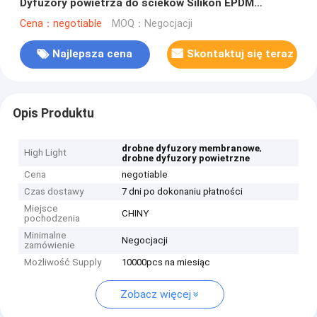
Dyfuzory powietrza do ścieków Silikon EPDM
Materiał TPU
Cena：negotiable
MOQ：Negocjacji
Najlepsza cena
Skontaktuj się teraz
Opis Produktu
,
drobne dyfuzory membranowe
High Light
drobne dyfuzory powietrzne
Cena
negotiable
Czas dostawy
7 dni po dokonaniu płatności
Miejsce
CHINY
pochodzenia
Minimalne
Negocjacji
zamówienie
Możliwość Supply
10000pcs na miesiąc
Zobacz więcej