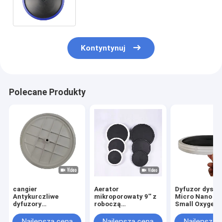
powietrza do ścieków Silikon
EPDM Materiał TPU
Kontyntynuj
Polecane Produkty
cangier
Aerator
Dyfuzor dysko
Antykurczliwe
mikroporowaty 9'' z
Micro Nano Fi
dyfuzory
roboczą
Small Oxygen A
napowietrzające do
wydajnością
do oczyszczan
urządzeń do
wentylacji 1-5m3/h
ścieków Hodow
Najlepsza cena
Najlepsza cena
Najlepsza 